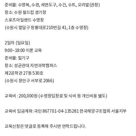
준비물: 수영복, 수경, 세면도구, 수건, 수트, 오리발(권장)
장소: 수원 월드컵 경기장
스포츠아일랜드 수영장
(수원시 팔달구 창룡대로210번길 41, 1층 수영장)
2일차 (일요일)
9:00~18:00 이론 교육
준비물: 필기구
장소: 성균관대 자연과학캠퍼스
제2공학관 27동 530호
(수원시 장안구 서부로 2066)
교육비 : 200,000원 (수영장입장료 및 식비 등 개인비용 별도)
교육비 입금계좌: 국민 867701-04-135281 한국해양구조협회 서울지부
교육신청은 댓글로 등록해 주시면 연락드립니다.