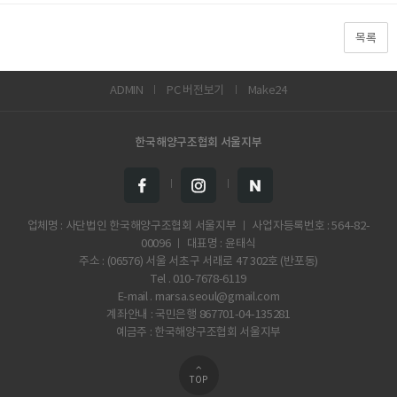
목록
ADMIN
PC 버전보기
Make24
한국해양구조협회 서울지부
업체명 : 사단법인 한국해양구조협회 서울지부 ㅣ 사업자등록번호 : 564-82-
00096 ㅣ 대표명 : 윤태식
주소 : (06576) 서울 서초구 서래로 47 302호 (반포동)
Tel . 010-7678-6119
E-mail . marsa.seoul@gmail.com
계좌안내 : 국민은행 867701-04-135281
예금주 : 한국해양구조협회 서울지부
TOP