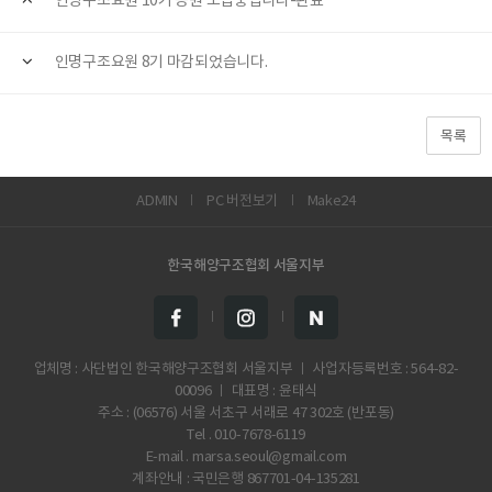
인명구조요원 10기 증원 모집중입니다-완료
인명구조요원 8기 마감되었습니다.
목록
ADMIN
PC 버전보기
Make24
한국해양구조협회 서울지부
업체명 : 사단법인 한국해양구조협회 서울지부 ㅣ 사업자등록번호 : 564-82-
00096 ㅣ 대표명 : 윤태식
주소 : (06576) 서울 서초구 서래로 47 302호 (반포동)
Tel . 010-7678-6119
E-mail . marsa.seoul@gmail.com
계좌안내 : 국민은행 867701-04-135281