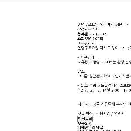
인명구조요원 9기 마감됐습니다.
작성자
관리자
등록일
25-11-02
조회
350,202회
이름
관리자
인명구조요원 자격 과정이 12.6(토),
- 사전평가
자유형과 평영 50미터는 완영,잠
장소
- 이론: 성균관대학교 자연과학캠퍼스 제
- 실습: 수원 월드컵경기장 스포
(12.7,12, 13, 14일 9:00 - 17:
대기자는 댓글로 등록해 주시면 
댓글 형식 : 신청자명 / 연락처
댓글목록
댓글목록
백혜진님의 댓글